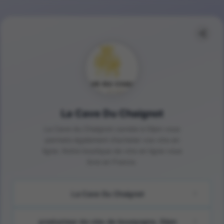
La Cave Du Chaignot
La Cave du Chaignot caviste à Dijon vous
permets également d’acheter vos vins en
ligne. Notre boutique de vins en ligne vous
livre en France.
La Cave Du Chaignot
producteur de vins de bourgogne, Dijon