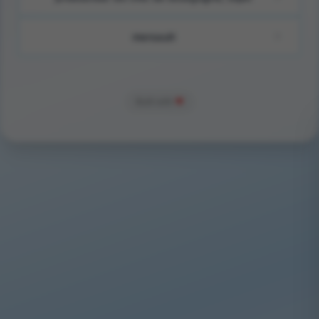
mersault
Built with
❤️